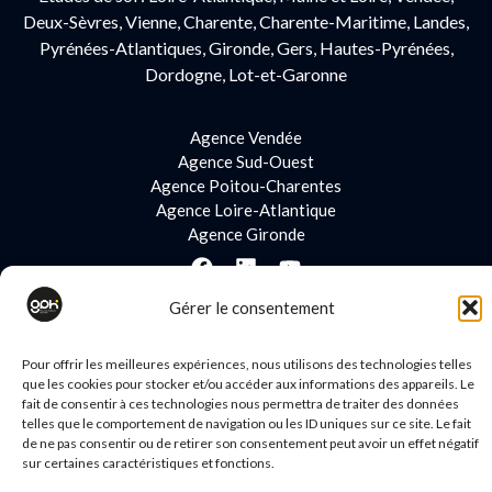
Deux-Sèvres, Vienne, Charente, Charente-Maritime, Landes,
Pyrénées-Atlantiques, Gironde, Gers, Hautes-Pyrénées,
Dordogne, Lot-et-Garonne
Agence Vendée
Agence Sud-Ouest
Agence Poitou-Charentes
Agence Loire-Atlantique
Agence Gironde
Gérer le consentement
Pour offrir les meilleures expériences, nous utilisons des technologies telles
que les cookies pour stocker et/ou accéder aux informations des appareils. Le
fait de consentir à ces technologies nous permettra de traiter des données
telles que le comportement de navigation ou les ID uniques sur ce site. Le fait
de ne pas consentir ou de retirer son consentement peut avoir un effet négatif
sur certaines caractéristiques et fonctions.