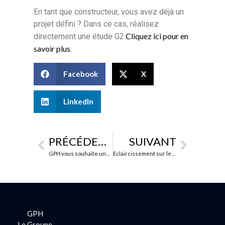
En tant que constructeur, vous avez déjà un
projet défini ? Dans ce cas, réalisez
Cliquez ici pour en
directement une étude G2.
savoir plus
.
Facebook
X
LinkedIn
PRÉCÉDENT
SUIVANT
GPH vous souhaite une très belle année 2020 !
Eclaircissement sur les dispositions constructives de la Loi Elan en matière de fondations renforcées
GPH
Le Groupe