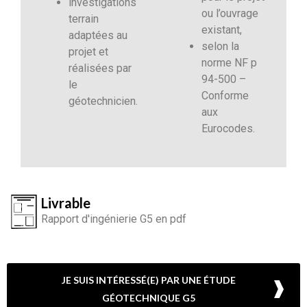
investigations
ou l’ouvrage
terrain
existant,
adaptées au
selon la
projet et
norme NF p
réalisées par
94-500 –
le
Conforme
géotechnicien.
aux
Eurocodes.
Livrable
Rapport d'ingénierie G5 en pdf
JE SUIS INTÉRESSÉ(E) PAR UNE ÉTUDE
GÉOTECHNIQUE G5